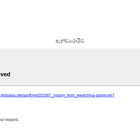
ඇන්ඩ්රොයිඩ්