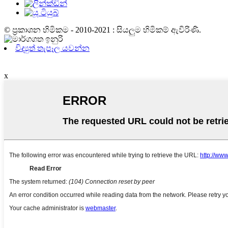
© ප්‍රකාශන හිමිකම - 2010-2021 : සියලුම හිමිකම් ඇවිරිණි.
විද්‍යුත් තැපෑල යවන්න
x