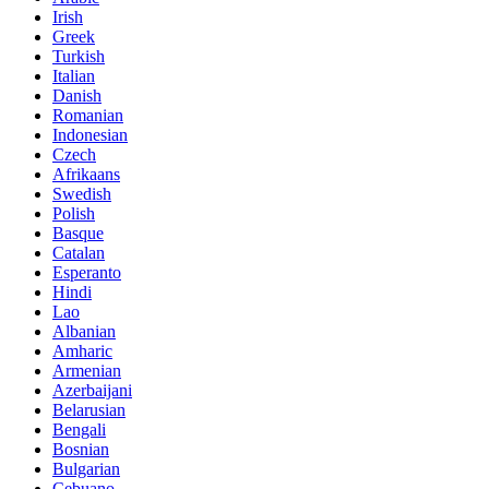
Irish
Greek
Turkish
Italian
Danish
Romanian
Indonesian
Czech
Afrikaans
Swedish
Polish
Basque
Catalan
Esperanto
Hindi
Lao
Albanian
Amharic
Armenian
Azerbaijani
Belarusian
Bengali
Bosnian
Bulgarian
Cebuano