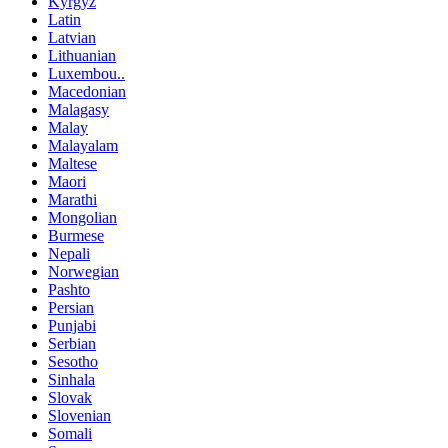
Kyrgyz
Latin
Latvian
Lithuanian
Luxembou..
Macedonian
Malagasy
Malay
Malayalam
Maltese
Maori
Marathi
Mongolian
Burmese
Nepali
Norwegian
Pashto
Persian
Punjabi
Serbian
Sesotho
Sinhala
Slovak
Slovenian
Somali