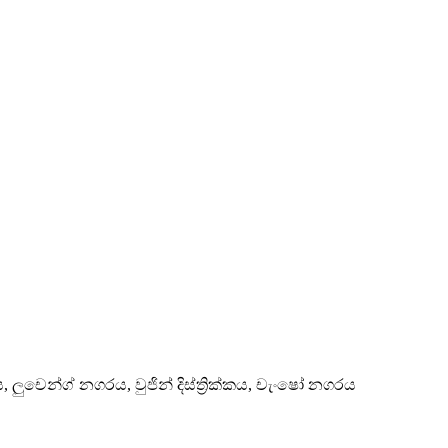
ය, ලුචෙන්ග් නගරය, වුජින් දිස්ත්‍රික්කය, චැංෂෝ නගරය