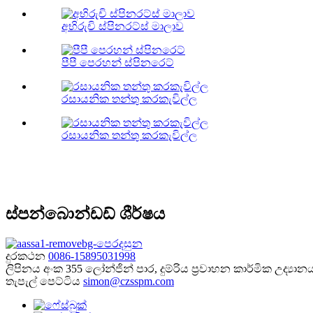
අභිරුචි ස්පිනරට්ස් මාලාව
පීපී පෙරහන් ස්පිනරෙට්
රසායනික තන්තු කරකැවිල්ල
රසායනික තන්තු කරකැවිල්ල
ස්පන්බොන්ඩඩ් ශීර්ෂය
දුරකථන
0086-15895031998
ලිපිනය
අංක 355 ලෝන්ජින් පාර, දුම්රිය ප්‍රවාහන කාර්මික උද්‍යාන
තැපැල් පෙට්ටිය
simon@czsspm.com