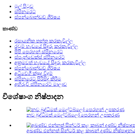
මුල් පිටුව
ස්පිනරෙට්
ස්පන්බොන්ඩඩ් ශීර්ෂය
කාණ්ඩ
රසායනික තන්තු කරකැවිල්ල
රවුම් හැඩයේ සිදුරු කරකැවිල්ල
පීපී පෙරහන් ස්පිනරෙට්
ස්පැන්ඩෙක්ස් ස්පිනරෙට්
අක්‍රමවත් හැඩයේ සිදුරු කරකැවිල්ල
ස්පන්බොන්ඩඩ් ශීර්ෂය
අධිවේගී ක්ෂුද්‍ර විදුම්
ස්පිනරෙට් පිරිසිදු කිරීම
අභිරුචි ස්පිනරෙට් මාලාව
විශේෂාංග නිෂ්පාදන
නව බුද්ධිමත් මෙල්ට්බ්ලෝ පෙරහන් උපකරණ
අඛණ්ඩ එන්නත් සින්ටර් කළ කාබන් දණ්ඩ නිෂ්පාදනය 