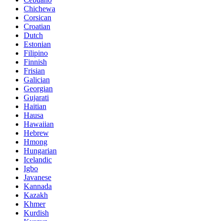
Chichewa
Corsican
Croatian
Dutch
Estonian
Filipino
Finnish
Frisian
Galician
Georgian
Gujarati
Haitian
Hausa
Hawaiian
Hebrew
Hmong
Hungarian
Icelandic
Igbo
Javanese
Kannada
Kazakh
Khmer
Kurdish