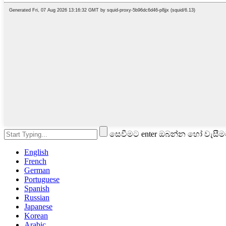
සෙවීමට enter ඔබන්න හෝ වැසී
English
French
German
Portuguese
Spanish
Russian
Japanese
Korean
Arabic