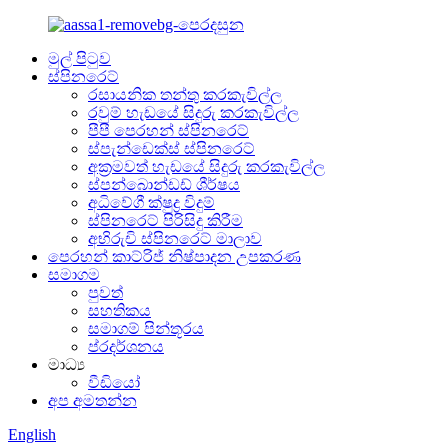
මුල් පිටුව
ස්පිනරෙට්
රසායනික තන්තු කරකැවිල්ල
රවුම් හැඩයේ සිදුරු කරකැවිල්ල
පීපී පෙරහන් ස්පිනරෙට්
ස්පැන්ඩෙක්ස් ස්පිනරෙට්
අක්‍රමවත් හැඩයේ සිදුරු කරකැවිල්ල
ස්පන්බොන්ඩඩ් ශීර්ෂය
අධිවේගී ක්ෂුද්‍ර විදුම්
ස්පිනරෙට් පිරිසිදු කිරීම
අභිරුචි ස්පිනරෙට් මාලාව
පෙරහන් කාට්රිජ් නිෂ්පාදන උපකරණ
සමාගම
පුවත්
සහතිකය
සමාගම් පින්තූරය
ප්රදර්ශනය
මාධ්‍ය
වීඩියෝ
අප අමතන්න
English